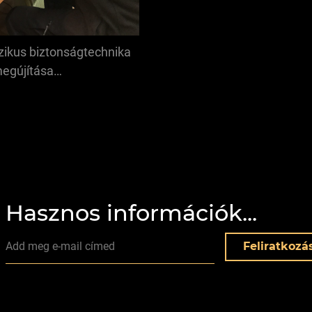
szikus biztonságtechnika
megújítása…
Hasznos információk...
Feliratkozás