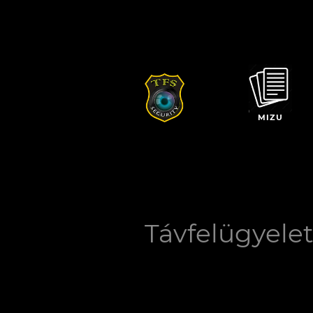
MIZU
Távfelügyele