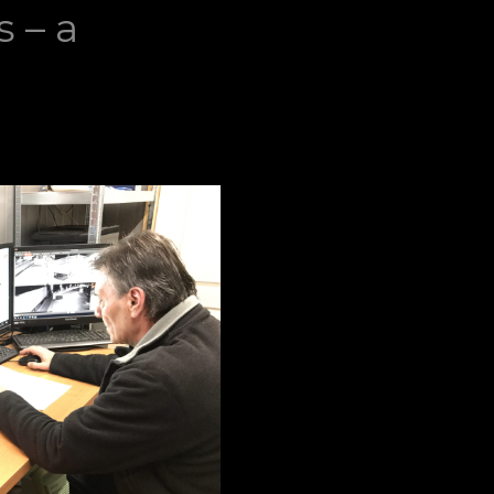
s – a